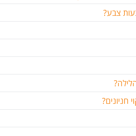
עות צבע?
הלילה?
י חניונים?