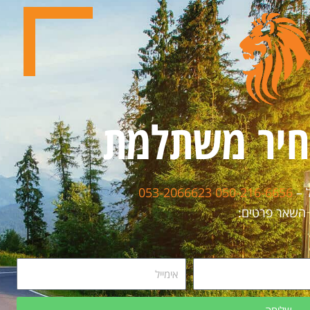
לוט וסימונים
"החלטנו לבצע שילוט וסימונים
לצות על מס'
במוסד קיבלנו המלצות על מס'
' לביא בתנועה
חברות ובחרנו בחב' לביא בתנועה
 הייתה נכונה,
ולשמחתינו הבחירה הייתה נכונה,
עולה עבודה
קיבלנו שירות מעולה עבודה
חיר משתלמת
ידה בזמנים
מצויינת תוך עמידה בזמנים
ר מאוד והכי
ובמחיר הוגן וסביר מאוד והכי
ם מאירי פנים
חשוב אנשים נחמדים מאירי פנים
י חשוב יצאנו
ומאוד סבלניים והכי חשוב יצאנו
ל –
050-216-6656
053-2066623
ם!
מרוצים!
 השאר פרטים:
גלעד
המלצה מגלעד