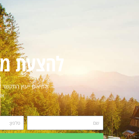
"החלטנו לבצע שי
במוסד קיבלנו המ
חברות ובחרנו בחב
ולשמחתינו הבחירה
קיבלנו שירות מ
להצעת מ
מצויינת תוך עמ
ובמחיר הוגן וסבי
חשוב אנשים נחמדי
ומאוד סבלניים והכ
ולתיאום ייעוץ התקשר 
מרוצי
או
המלצה מ