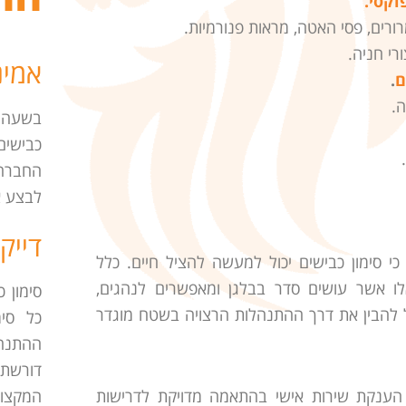
וקסי.
רים, פסי האטה, מראות פנורמיות.
רי חניה.
אמינ
ם
.
ה.
בשעה ש
כבישים
החברה 
לבצע א
דייק
י סימון כבישים יכול למעשה להציל חיים. כלל
אלו אשר עושים סדר בבלגן ומאפשרים לנהגים,
סימון 
גל להבין את דרך ההתנהלות הרצויה בשטח מוגדר
כל סימ
ההתנהל
דורשת
המקצוע
הענקת שירות אישי בהתאמה מדויקת לדרישות