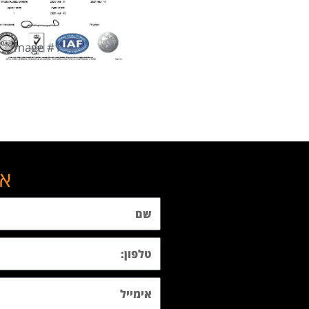
Image #1
אנ