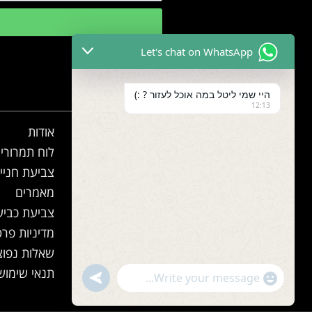
Let's chat on WhatsApp
תפריט ניווט
היי שמי ליטל במה אוכל לעזור ? :)
12:13
עמוד הבית
אודות
גלריה
לוח תמרורי
תחומי עיסוק
צביעת חניי
צרו קשר
מאמרים
צביעת כביש
מדיניות פרט
שאלות נפוצ
תנאי שימוש
"+chaty_settings.lang.emoji_picker+"
undefined
WhatsApp Message