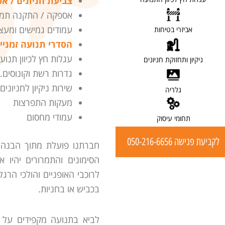
צביעת חניונים / אפ
אספקה / התקנה תמרו
[ לפרטים ]
עמודים גמישים ומעצו
אביזרי בטיחות
הסדרי תנועה זמניי
[ לפרטים ]
עגלות חץ לכיוון תנוע
ניקיון ותחזוקת חניונים
גדרות רשת וקונוסים.
[ לפרטים ]
שירות ניקיון לחניונים.
גלריה
מעקות התפרצות
[ לפרטים ]
עמודי מחסום
תחומי עיסוק
לקביעת פגישה 050-216-6656
חברתנו פועלת מתוך הבנה כ
הסימונים והתמרורים יהיו 
לרוכבי האופניים והולכי הר
בכביש או בחניות.
לביא בתנועה מקפידים על 