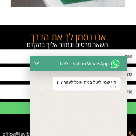
אנו נסמן לך את הדרך
השאר פרטים ונחזור אליך בהקדם
Let's chat on WhatsApp
היי שמי ליטל במה אוכל לעזור ? :)
14:01
שליחה
office@lavibetnua.co.il
050-2166656
053-2066623