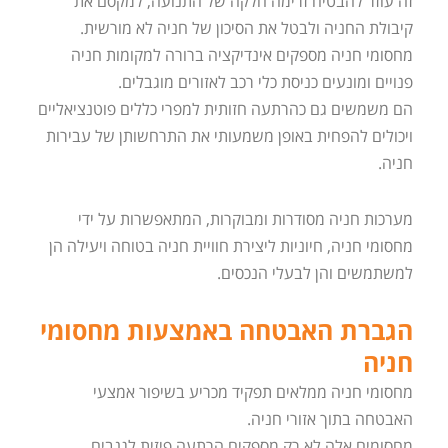
זה עוזר להבטיח זרימה חלקה של התנועה, למקסם את
קיבולת החניה ולבטל את הסיכון של חניה לא מורשית.
מחסומי חניה מספקים אינדיקציה ברורה למקומות חניה
פנויים ומונעים כניסת כלי רכב לאזורים מוגבלים.
הם משמשים גם כהרתעה חזותית למפרי כללים פוטנציאליים
ויכולים להפחית באופן משמעותי את התרחשותן של עבירות
חניה.
מערכות חניה מסודרות ומבוקרות, המתאפשרות על ידי
מחסומי חניה, חיוניות ליצירת חוויית חניה בטוחה ויעילה הן
למשתמשים והן לבעלי הנכסים.
הגברת האבטחה באמצעות מחסומי
חניה
מחסומי חניה ממלאים תפקיד מכריע בשיפור אמצעי
האבטחה בתוך אזורי חניה.
מחסומים אלה לא רק מספקים הרתעה פיזית לגנבים