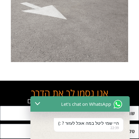
אנו נסמן לך את הדרך
השאר פרטים ונחזור אליך בהקדם
Let's chat on WhatsApp
היי שמי ליטל במה אוכל לעזור ? :)
22:39