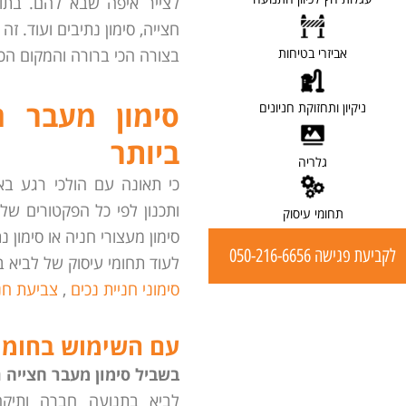
לצייר איפה שבא להם. בתוך 
חצייה, סימון נתיבים ועוד.
[ לפרטים ]
בצורה הכי ברורה והמקום הכי
אביזרי בטיחות
[ לפרטים ]
סימון מעבר ח
ניקיון ותחזוקת חניונים
ביותר
[ לפרטים ]
גלריה
כי תאונה עם הולכי רגע באו
[ לפרטים ]
ותכנון לפי כל הפקטורים של
תחומי עיסוק
סימון מעצורי חניה או סימון נ
לקביעת פגישה 050-216-6656
לעוד תחומי עיסוק של לביא ב
סימוני חניית נכים
,
צביעת חני
עם השימוש בחומרי
בשביל סימון מעבר חצייה ת
לביא בתנועה חברה ותיק