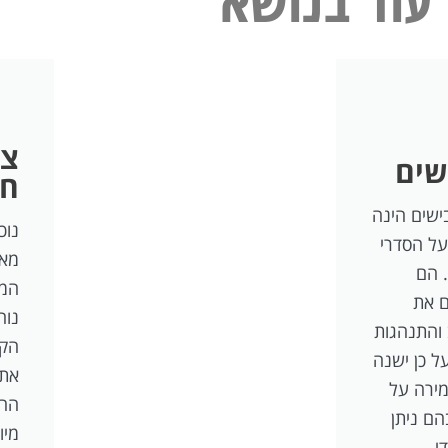
צב
שים
חנ
ישים הינה
נוכ
על הסדרי
מאפ
 הם
המר
ם את
נוח
 והתנהגות
הקר
ל כן ישנה
את 
ירה על
החנ
הם ניתן
מיו
י.