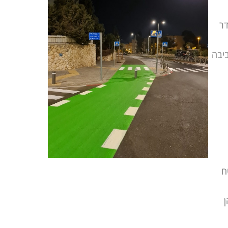
דר
ביבה
ח