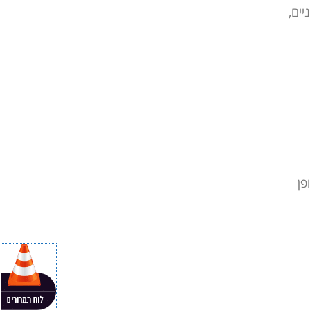
יים,
פן