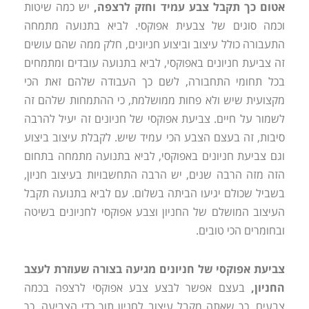
אטום כך תקבל צבע עמיד וחזק לרצפה,
יש כמה שיטות
וכמה סוגים של צבעית אפוקסי. לביא בתנועה מתמחה
התעבורה כולל עיצוב וביצוע חניונים, חלק ממה שהם עושים
זה צביעת חניונים באפוקסי, לביא בתנועה עובדים ומתמחים
בכל תחומי התחבורה, לשם כך העבודה שלהם זאת הכי
מקצועית שיש ולא פחות ממושלמת, כי ההתמחות שלהם זה
לשמור על חיים. צביעת אפוקסי של חניונים זה יעיל להרבה
סיבות, זה בעצם הצבע הכי עמיד שיש. לקבלת עיצוב ביצוע
וגם צביעת חניונים באפוקסי, לביא בתנועה מתמחה בתחום
הזה מזה הרבה שנים, יש הרבה התחשבויות בעיצוב חניון,
בשביל שכולם יגיעו הביתה בשלום. עם לביא בתנועה תקבל
העיצוב המושלם של החניון וצבע אפוקסי לחניונים בשיטה
ובחומרים הכי טובים.
צביעת אפוקסי של חניונים מגיעה בצורה שעוזרת לעצב
החניון,
בעצם אפשר לבצע צבע אפוקסי לרצפה בכמה
צבעים, כך שאתה מקבל עיצוב לחניון תוך כדי הצביעה. כך