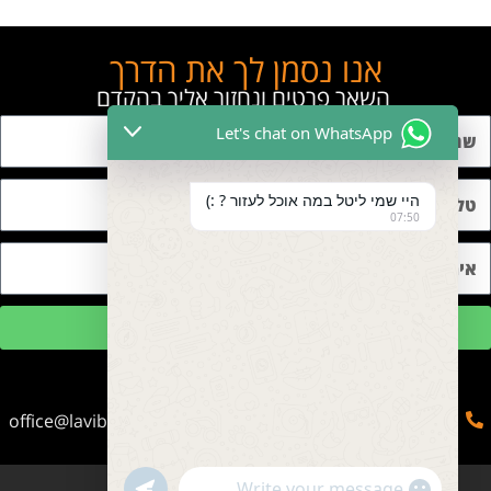
אנו נסמן לך את הדרך
השאר פרטים ונחזור אליך בהקדם
Let's chat on WhatsApp
היי שמי ליטל במה אוכל לעזור ? :)
07:50
שליחה
office@lavibetnua.co.il
050-2166656
053-2066623
עמינדב, ירושלים.
"+chaty_settings.lang.emoji_picker+"
undefined