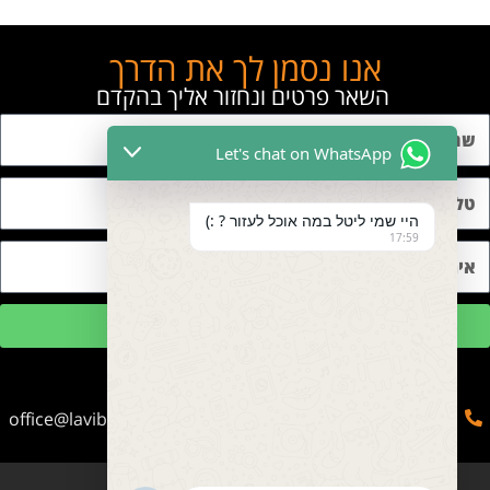
אנו נסמן לך את הדרך
השאר פרטים ונחזור אליך בהקדם
Let's chat on WhatsApp
היי שמי ליטל במה אוכל לעזור ? :)
17:59
שליחה
office@lavibetnua.co.il
050-2166656
053-2066623
עמינדב, ירושלים.